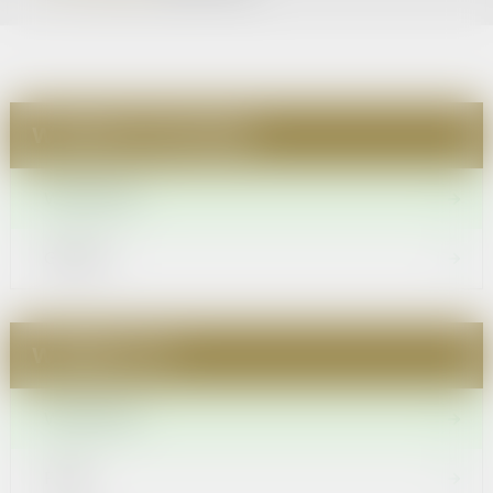
WYBIERZ KATEGORIĘ
WSZYSTKIE
GRUPA I
WYBIERZ TYP
WSZYSTKIE
FILMY