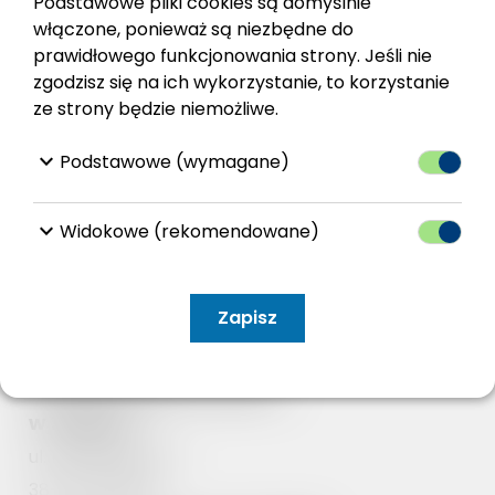
Podstawowe pliki cookies są domyślnie
włączone, ponieważ są niezbędne do
prawidłowego funkcjonowania strony. Jeśli nie
zgodzisz się na ich wykorzystanie, to korzystanie
Kontakt
ze strony będzie niemożliwe.
keyboard_arrow_down
Podstawowe (wymagane)
keyboard_arrow_down
Widokowe (rekomendowane)
Zapisz
Miejsko-Gminny
Ośrodek Kultury i Sportu
w Zagórzu
ul. Piłsudskiego 37
38-540 Zagórz