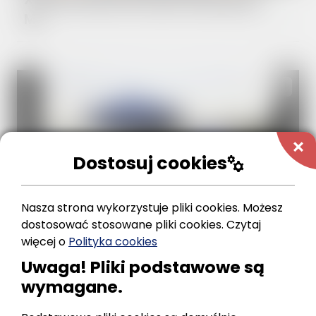
arrow_forward
M...
1
stacks
add
Dostosuj cookies
manufacturing
Nasza strona wykorzystuje pliki cookies. Możesz
dostosować stosowane pliki cookies.
Czytaj
Wynajem sceny
więcej o
Polityka cookies
arrow_forward
Uwaga! Pliki podstawowe są
wymagane.