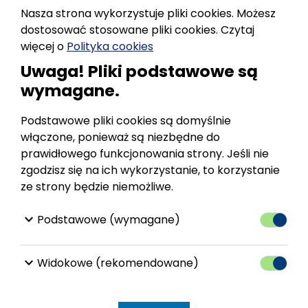
Nasza strona wykorzystuje pliki cookies. Możesz
dostosować stosowane pliki cookies.
Czytaj
więcej o
Polityka cookies
Uwaga! Pliki podstawowe są
wymagane.
Wieża widokowa
Podstawowe pliki cookies są domyślnie
Miniona i obecna kadencja zagórskiego
włączone, ponieważ są niezbędne do
samorządu to w powszechnej opinii bardzo
prawidłowego funkcjonowania strony. Jeśli nie
dobry czas dla XVIII – wiecznego Zespołu
zgodzisz się na ich wykorzystanie, to korzystanie
Klasztornego Karmelitów Bosych w Zagórzu. Ta
ze strony będzie niemożliwe.
największa i najciekawsza atrakcja turystyczna
keyboard_arrow_down
Gminy Zagórz...
Podstawowe (wymagane)
Czytaj dalej
keyboard_arrow_down
Widokowe (rekomendowane)